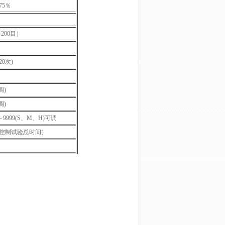
75％
～200目）
≤20次)
调)
调)
～9999(S、M、H)可调
（可控制试验总时间）